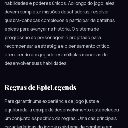
habilidades e poderes únicos. Ao longo do jogo, eles
devem completar missões desafiadoras, resolver
quebra-cabeças complexos e participar de batalhas
épicas para avançar na história. O sistema de
progressão do personagem é projetado para
recompensar a estratégia e o pensamento crítico,
oferecendo aos jogadores múltiplas maneiras de
desenvolver suas habilidades.
Regras de EpicLegends
Para garantir uma experiência de jogo justa e
equilibrada, a equipe de desenvolvimento estabeleceu
um conjunto específico de regras. Uma das principais
características do jogo é o sistema de combate em