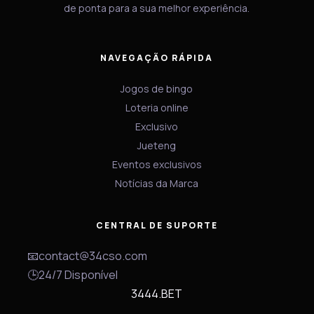
de ponta para a sua melhor experiência.
NAVEGAÇÃO RÁPIDA
Jogos de bingo
Loteria online
Exclusivo
Jueteng
Eventos exclusivos
Notícias da Marca
CENTRAL DE SUPORTE
📧
contact@34cso.com
🕒
24/7 Disponível
3444.BET