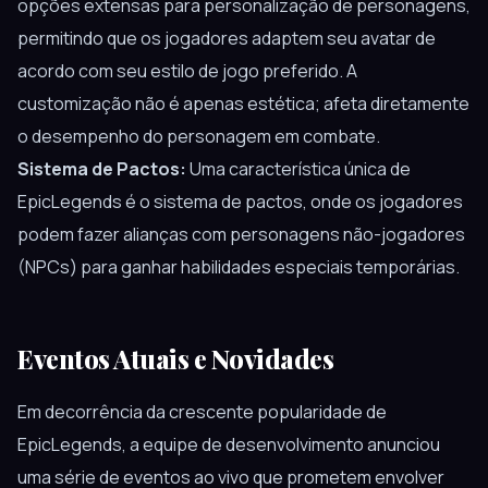
opções extensas para personalização de personagens,
permitindo que os jogadores adaptem seu avatar de
acordo com seu estilo de jogo preferido. A
customização não é apenas estética; afeta diretamente
o desempenho do personagem em combate.
Sistema de Pactos:
Uma característica única de
EpicLegends é o sistema de pactos, onde os jogadores
podem fazer alianças com personagens não-jogadores
(NPCs) para ganhar habilidades especiais temporárias.
Eventos Atuais e Novidades
Em decorrência da crescente popularidade de
EpicLegends, a equipe de desenvolvimento anunciou
uma série de eventos ao vivo que prometem envolver