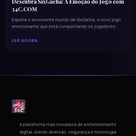
Descubra SixGacha: A Emoção do Jogo com
34C.COM
Explore o envolvente mundo de SixGacha, o novo jogo
emocionante que está conquistando os jogadores
online.
LER AGORA
A plataforma mais inovadora de entretenimento
digital, unindo diversão, segurança e tecnologia