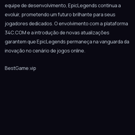
equipe de desenvolvimento, EpicLegends continua a
evoluir, prometendo um futuro brilhante para seus
jogadores dedicados. O envolvimento com a plataforma
34C.COM e a introdução de novas atualizações
garantem que EpicLegends permaneça na vanguarda da
inovação no cenário de jogos online.
BestGame.vip