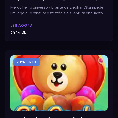
Mergulhe no universo vibrante de ElephantStampede,
um jogo que mistura estratégia e aventura enquanto
reflete eventos atuais.
LER AGORA
3444.BET
2026-06-04