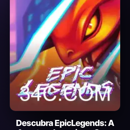
Descubra EpicLegends: A