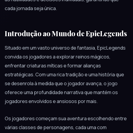
cada jornada seja única.
Introdução ao Mundo de EpicLegends
Situado em um vasto universo de fantasia, EpicLegends
convida os jogadores a explorar reinos mágicos,
enfrentar criaturas míticas e formar alianças
estratégicas. Com uma rica tradição e uma história que
se desenrola à medida que o jogador avança, o jogo
oferece uma profundidade narrativa que mantém os
jogadores envolvidos e ansiosos por mais.
Os jogadores começam sua aventura escolhendo entre
várias classes de personagens, cada uma com