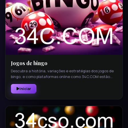
Jogos de bingo
Descubra a história, variações e estratégias dos jogos de
bingo, e como plataformas online como 34C.COM estão
transformando essa experiência clássica em um
entretenimento moderno e envolvente.
Iniciar