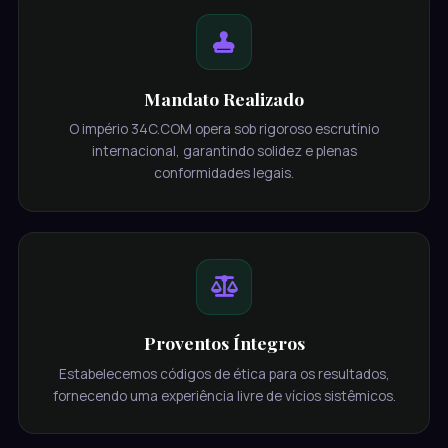
Mandato Realizado
O império 34C.COM opera sob rigoroso escrutínio
internacional, garantindo solidez e plenas
conformidades legais.
Proventos Íntegros
Estabelecemos códigos de ética para os resultados,
fornecendo uma experiência livre de vícios sistêmicos.