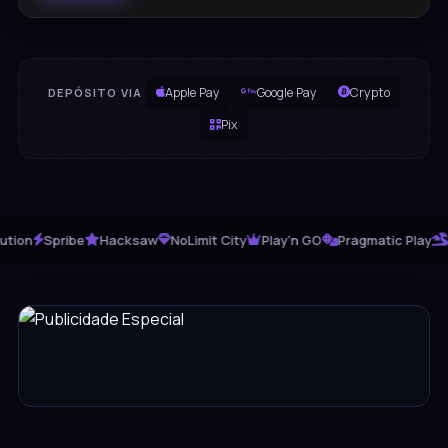
Apple Pay
Google Pay
Crypto
DEPÓSITO VIA
Pix
n
Spribe
Hacksaw
NoLimit City
Play'n GO
Pragmatic Play
PG 