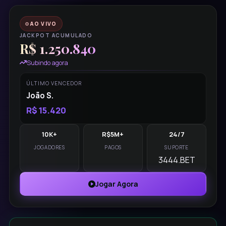
AO VIVO
JACKPOT ACUMULADO
R$ 1.250.840
Subindo agora
ÚLTIMO VENCEDOR
João S.
R$ 15.420
10K+
R$5M+
24/7
JOGADORES
PAGOS
SUPORTE
3444.BET
Jogar Agora