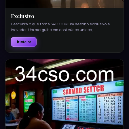
Exclusivo
Descubra o que torna 34C.COM um destino exclusivo e
inovador. Um mergulho em conteúdos únicos,
personalização avançada e uma experiência do usuário
incomparável.
Iniciar