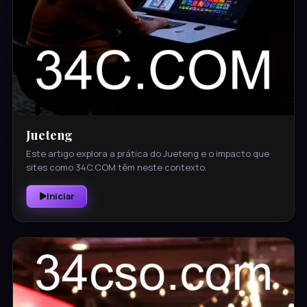
Jueteng
Este artigo explora a prática do Jueteng e o impacto que
sites como 34C.COM têm neste contexto.
Iniciar