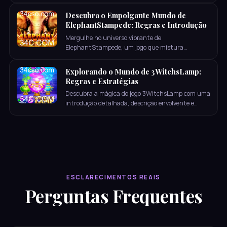
Explore o que o torna único no mundo dos games.
Descubra o Empolgante Mundo de
ElephantStampede: Regras e Introdução
Mergulhe no universo vibrante de
ElephantStampede, um jogo que mistura
estratégia e aventura enquanto reflete eventos
atuais.
Explorando o Mundo de 3WitchsLamp:
Regras e Estratégias
Descubra a mágica do jogo 3WitchsLamp com uma
introdução detalhada, descrição envolvente e
regras essenciais para jogadores iniciantes e
experientes.
ESCLARECIMENTOS REAIS
Perguntas Frequentes