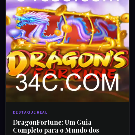
DESTAQUE REAL
DragonFortune: Um Guia
Completo para o Mundo dos