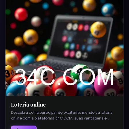
Loteria online
Descubra como participar do excitante mundo da loteria
online com a plataforma 34C.COM, suas vantagens e
estratégias.