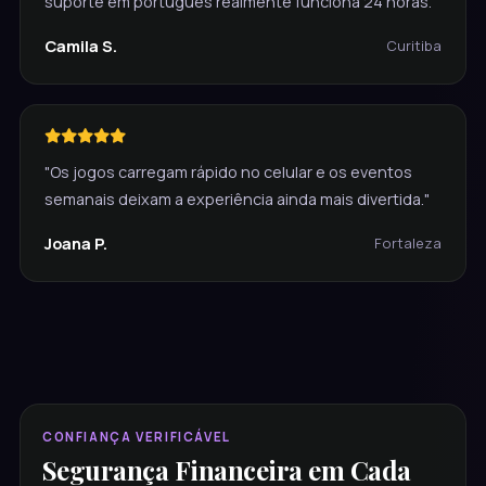
suporte em português realmente funciona 24 horas."
Camila S.
Curitiba
"Os jogos carregam rápido no celular e os eventos
semanais deixam a experiência ainda mais divertida."
Joana P.
Fortaleza
CONFIANÇA VERIFICÁVEL
Segurança Financeira em Cada