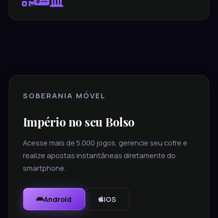
SOBERANIA MÓVEL
Império no seu Bolso
Acesse mais de 5.000 jogos, gerencie seu cofre e
realize apostas instantâneas diretamente do
smartphone.
Android
iOS