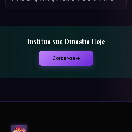
Institua sua Dinastia Hoje
Coroar-se