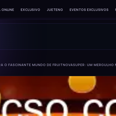
A ONLINE
EXCLUSIVO
JUETENG
EVENTOS EXCLUSIVOS
A O FASCINANTE MUNDO DE FRUITNOVASUPER: UM MERGULHO 