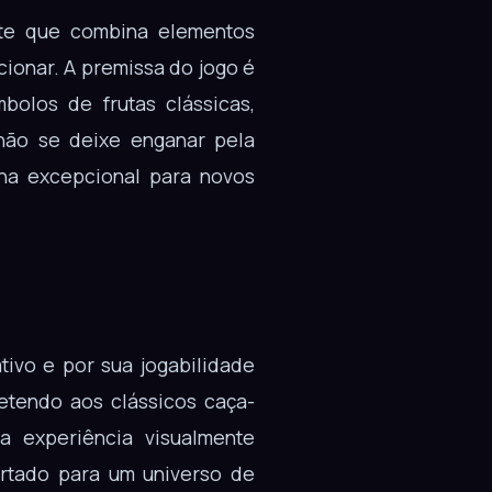
nte que combina elementos
ionar. A premissa do jogo é
bolos de frutas clássicas,
 não se deixe enganar pela
ha excepcional para novos
tivo e por sua jogabilidade
metendo aos clássicos caça-
 experiência visualmente
ortado para um universo de