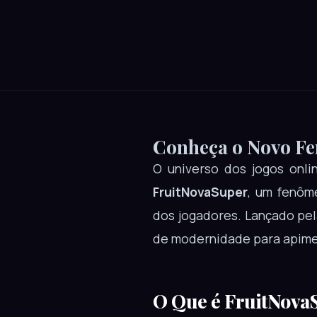
Conheça o Novo F
O universo dos jogos onli
FruitNovaSuper
, um fenôm
dos jogadores. Lançado pe
de modernidade para apimen
O Que é FruitNova