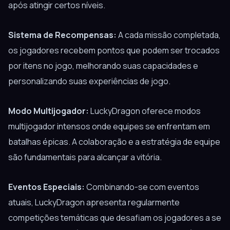
após atingir certos níveis.
Sistema de Recompensas:
A cada missão completada,
os jogadores recebem pontos que podem ser trocados
por itens no jogo, melhorando suas capacidades e
personalizando suas experiências de jogo.
Modo Multijogador:
LuckyDragon oferece modos
multijogador intensos onde equipes se enfrentam em
batalhas épicas. A colaboração e a estratégia de equipe
são fundamentais para alcançar a vitória.
Eventos Especiais:
Combinando-se com eventos
atuais, LuckyDragon apresenta regularmente
competições temáticas que desafiam os jogadores a se