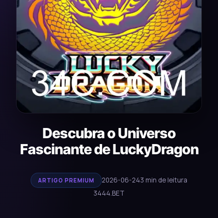
Descubra o Universo
Fascinante de LuckyDragon
2026-06-24
3 min de leitura
ARTIGO PREMIUM
3444.BET