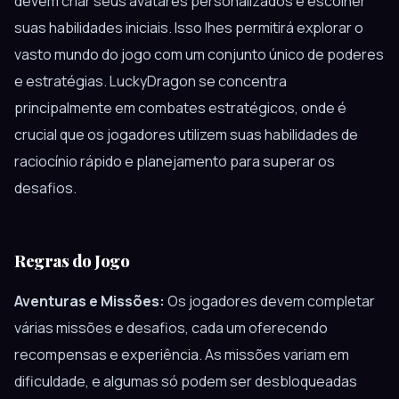
devem criar seus avatares personalizados e escolher
suas habilidades iniciais. Isso lhes permitirá explorar o
vasto mundo do jogo com um conjunto único de poderes
e estratégias. LuckyDragon se concentra
principalmente em combates estratégicos, onde é
crucial que os jogadores utilizem suas habilidades de
raciocínio rápido e planejamento para superar os
desafios.
Regras do Jogo
Aventuras e Missões:
Os jogadores devem completar
várias missões e desafios, cada um oferecendo
recompensas e experiência. As missões variam em
dificuldade, e algumas só podem ser desbloqueadas