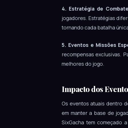
4. Estratégia de Combate
jogadores. Estratégias dif
tornando cada batalha únic
5. Eventos e Missões Espe
recompensas exclusivas. Pa
melhores do jogo.
Impacto dos Evento
Os eventos atuais dentro 
em manter a base de jogad
SixGacha tem começado a 