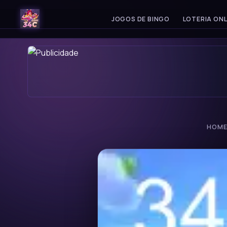
JOGOS DE BINGO
LOTERIA ONL
HOM