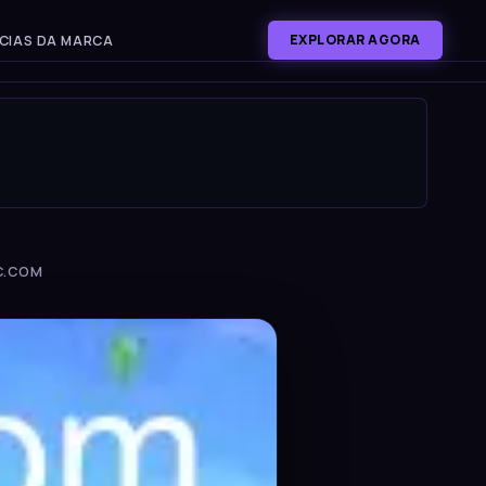
EXPLORAR AGORA
CIAS DA MARCA
C.COM