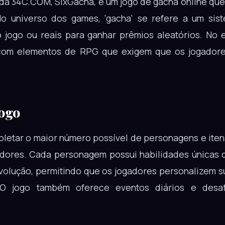
da 34C.COM, SixGacha, é um jogo de gacha online qu
No universo dos games, 'gacha' se refere a um sis
jogo ou reais para ganhar prêmios aleatórios. No e
 com elementos de RPG que exigem que os jogadore
Jogo
coletar o maior número possível de personagens e it
gadores. Cada personagem possui habilidades únicas
volução, permitindo que os jogadores personalizem s
 O jogo também oferece eventos diários e desa