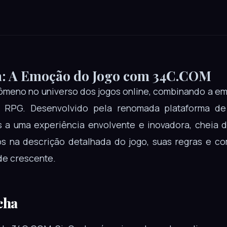
a: A Emoção do Jogo com 34C.COM
ômeno no universo dos jogos online, combinando a e
e RPG. Desenvolvido pela renomada plataforma d
s a uma experiência envolvente e inovadora, cheia 
os na descrição detalhada do jogo, suas regras e co
de crescente.
cha