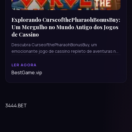
Explorando CurseofthePharaohBonusBuy:
Um Mergulho no Mundo Antigo dos Jogos
de Cassino
Descubra CurseofthePharaohBonusBuy, um
emocionante jogo de cassino repleto de aventuras no
Egito Antigo, com regras fascinantes e recursos
especiais.
LER AGORA
BestGame.vip
3444.BET