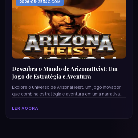
2026-05-25
34C.COM
Descubra o Mundo de ArizonaHeist: Um
Jogo de Estratégia e Aventura
Explore o universo de ArizonaHeist, um jogo inovador
que combina estratégia e aventura em uma narrativa
emocionante.
LER AGORA