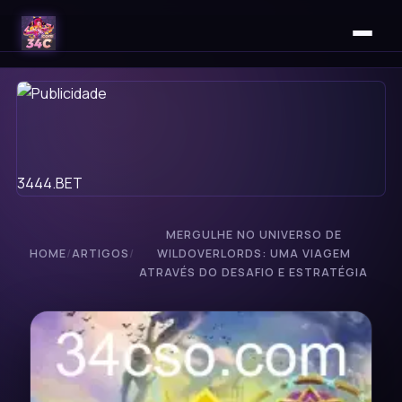
3444.BET
MERGULHE NO UNIVERSO DE
HOME
/
ARTIGOS
/
WILDOVERLORDS: UMA VIAGEM
ATRAVÉS DO DESAFIO E ESTRATÉGIA