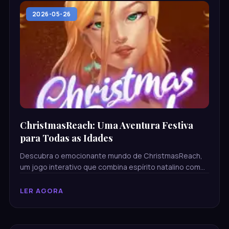
2026-05-26
ChristmasReach: Uma Aventura Festiva
para Todas as Idades
Descubra o emocionante mundo de ChristmasReach,
um jogo interativo que combina espírito natalino com
desafios intrigantes.
LER AGORA