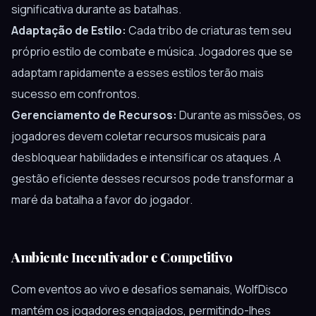
significativa durante as batalhas.
Adaptação de Estilo:
Cada tribo de criaturas tem seu
próprio estilo de combate e música. Jogadores que se
adaptam rapidamente a esses estilos terão mais
sucesso em confrontos.
Gerenciamento de Recursos:
Durante as missões, os
jogadores devem coletar recursos musicais para
desbloquear habilidades e intensificar os ataques. A
gestão eficiente desses recursos pode transformar a
maré da batalha a favor do jogador.
Ambiente Incentivador e Competitivo
Com eventos ao vivo e desafios semanais, WolfDisco
mantém os jogadores engajados, permitindo-lhes