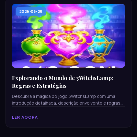
2026-06-28
Explorando o Mundo de 3WitchsLamp:
Regras e Estratégias
Descubra a mágica do jogo 3WitchsLamp com uma
introdução detalhada, descrição envolvente e regras
essenciais para jogadores iniciantes e experientes.
LER AGORA