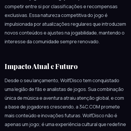
competir entre si por classificações e recompensas
exclusivas. Essa natureza competitiva do jogo é
impulsionada por atualizações regulares que introduzem
novos conteúdos e ajustes na jogabilidade, mantendo o
interesse da comunidade sempre renovado.
Impacto Atual e Futuro
Desde o seu lançamento, WolfDisco tem conquistado
uma legião de fãs e analistas de jogos. Sua combinação
única de música e aventura atraiu atenção global, e com
a base de jogadores crescendo, a 34C.COM promete
mais conteúdo e inovações futuras. WolfDisco não é
apenas um jogo; é uma experiência cultural que redefine