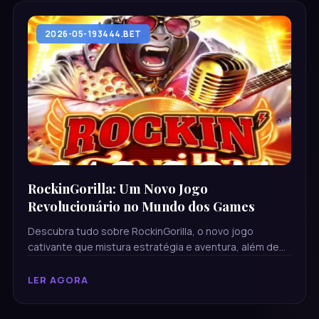
2026-05-19
3444.BET
RockinGorilla: Um Novo Jogo
Revolucionário no Mundo dos Games
Descubra tudo sobre RockinGorilla, o novo jogo
cativante que mistura estratégia e aventura, além de
sua conexão com o mundo da tecnologia em 34C.COM.
LER AGORA