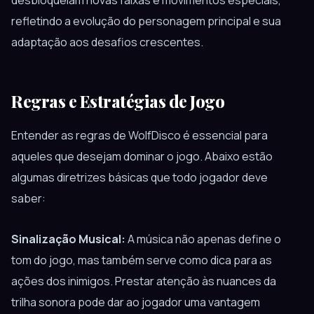
refletindo a evolução do personagem principal e sua
adaptação aos desafios crescentes.
Regras e Estratégias de Jogo
Entender as regras de WolfDisco é essencial para
aqueles que desejam dominar o jogo. Abaixo estão
algumas diretrizes básicas que todo jogador deve
saber:
Sinalização Musical:
A música não apenas define o
tom do jogo, mas também serve como dica para as
ações dos inimigos. Prestar atenção às nuances da
trilha sonora pode dar ao jogador uma vantagem