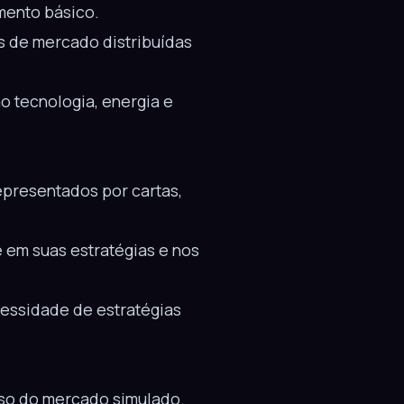
mento básico.
s de mercado distribuídas
o tecnologia, energia e
epresentados por cartas,
 em suas estratégias e nos
essidade de estratégias
pso do mercado simulado.