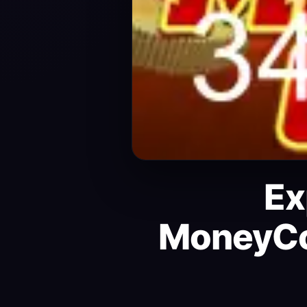
Ex
MoneyCom