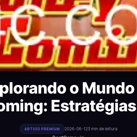
plorando o Mundo
ing: Estratégias
2026-06-12
3 min de leitura
ARTIGO PREMIUM