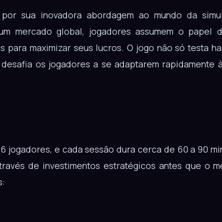
 por sua inovadora abordagem ao mundo da simu
 um mercado global, jogadores assumem o papel 
os para maximizar seus lucros. O jogo não só testa h
desafia os jogadores a se adaptarem rapidamente 
 6 jogadores, e cada sessão dura cerca de 60 a 90 min
através de investimentos estratégicos antes que o 
s: