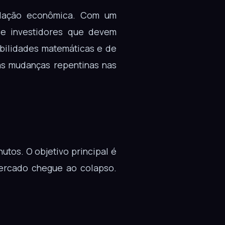
lação econômica. Com um
de investidores que devem
abilidades matemáticas e de
às mudanças repentinas nas
utos. O objetivo principal é
mercado chegue ao colapso.