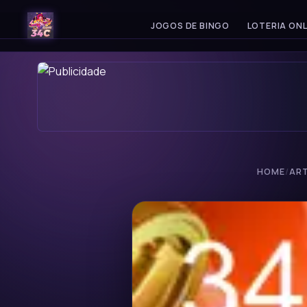
JOGOS DE BINGO
LOTERIA ONL
HOME
/
AR